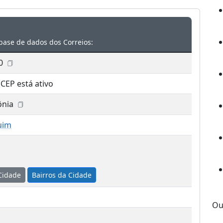
base de dados dos Correios:
0
 CEP está ativo
ônia
uim
Cidade
Bairros da Cidade
Ou