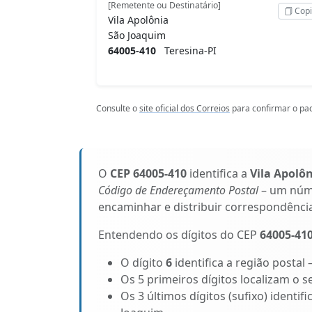
[Remetente ou Destinatário]
Copi
Vila Apolônia
São Joaquim
64005-410
Teresina-PI
Consulte o
site oficial dos Correios
para confirmar o pad
O
CEP 64005-410
identifica a
Vila Apolô
Código de Endereçamento Postal
– um núme
encaminhar e distribuir correspondênci
Entendendo os dígitos do CEP
64005-41
O dígito
6
identifica a região postal 
Os 5 primeiros dígitos localizam o se
Os 3 últimos dígitos (sufixo) identif