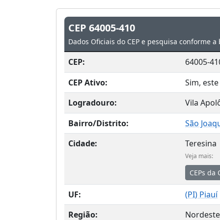
CEP 64005-410
Dados Oficiais do CEP e pesquisa conforme a 
CEP:
64005-41
CEP Ativo:
Sim, este
Logradouro:
Vila Apol
Bairro/Distrito:
São Joaq
Cidade:
Teresina
Veja mais:
CEPs da 
UF:
(
PI
) Piauí
Região:
Nordeste