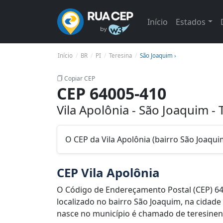
Início
Estados
Início
BR
PI
Teresina
São Joaquim ›
Copiar CEP
CEP 64005-410
Vila Apolônia - São Joaquim - 
O CEP da Vila Apolônia (bairro São Joaqui
CEP Vila Apolônia
O Código de Endereçamento Postal (CEP) 64
localizado no bairro São Joaquim, na cidade
nasce no município é chamado de teresinense