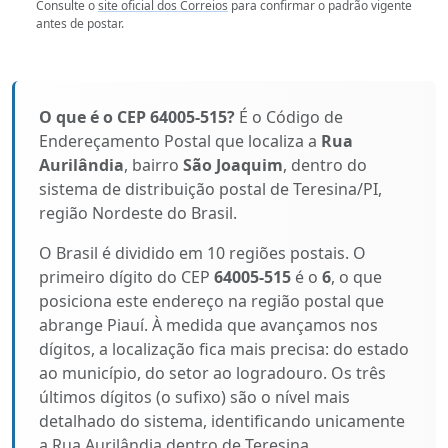
Consulte o
site oficial dos Correios
para confirmar o padrão vigente
antes de postar.
O que é o CEP 64005-515?
É o Código de
Endereçamento Postal que localiza a
Rua
Aurilândia
, bairro
São Joaquim
, dentro do
sistema de distribuição postal de Teresina/PI,
região Nordeste do Brasil.
O Brasil é dividido em 10 regiões postais. O
primeiro dígito do CEP
64005-515
é o
6
, o que
posiciona este endereço na região postal que
abrange Piauí. À medida que avançamos nos
dígitos, a localização fica mais precisa: do estado
ao município, do setor ao logradouro. Os três
últimos dígitos (o sufixo) são o nível mais
detalhado do sistema, identificando unicamente
a Rua Aurilândia dentro de Teresina.