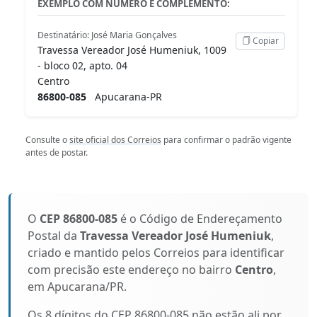
EXEMPLO COM NÚMERO E COMPLEMENTO:
Destinatário: José Maria Gonçalves
Copiar
Travessa Vereador José Humeniuk, 1009
- bloco 02, apto. 04
Centro
86800-085
Apucarana-PR
Consulte o
site oficial dos Correios
para confirmar o padrão vigente
antes de postar.
O
CEP 86800-085
é o Código de Endereçamento
Postal da
Travessa Vereador José Humeniuk
,
criado e mantido pelos Correios para identificar
com precisão este endereço no bairro
Centro
,
em Apucarana/PR.
Os 8 dígitos do CEP 86800-085 não estão ali por