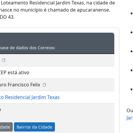
o Loteamento Residencial Jardim Texas, na cidade de
m nasce no município é chamado de apucaranense.
DDD 43.
base de dados dos Correios:
CEP está ativo
uro Francisco Felix
o Residencial Jardim Texas
a
Ou
Ja
idade
Bairros da Cidade