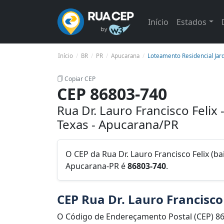
Início
Estados
Início
BR
PR
Apucarana
Loteamento Residencial Jard
Copiar CEP
CEP 86803-740
Rua Dr. Lauro Francisco Felix
Texas - Apucarana/PR
O CEP da Rua Dr. Lauro Francisco Felix (b
Apucarana-PR é
86803-740
.
CEP Rua Dr. Lauro Francisco 
O Código de Endereçamento Postal (CEP) 86