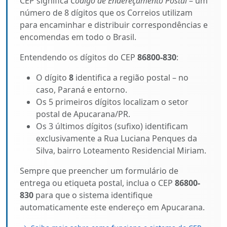
CEP significa
Código de Endereçamento Postal
– um
número de 8 dígitos que os Correios utilizam
para encaminhar e distribuir correspondências e
encomendas em todo o Brasil.
Entendendo os dígitos do CEP
86800-830
:
O dígito
8
identifica a região postal – no
caso, Paraná e entorno.
Os 5 primeiros dígitos localizam o setor
postal de Apucarana/PR.
Os 3 últimos dígitos (sufixo) identificam
exclusivamente a Rua Luciana Penques da
Silva, bairro Loteamento Residencial Miriam.
Sempre que preencher um formulário de
entrega ou etiqueta postal, inclua o CEP
86800-
830
para que o sistema identifique
automaticamente este endereço em Apucarana.