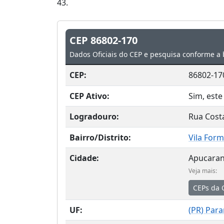
43.
CEP 86802-170
Dados Oficiais do CEP e pesquisa conforme a 
CEP:
86802-17
CEP Ativo:
Sim, este
Logradouro:
Rua Cost
Bairro/Distrito:
Vila For
Cidade:
Apucara
Veja mais:
CEPs da 
UF:
(
PR
) Par