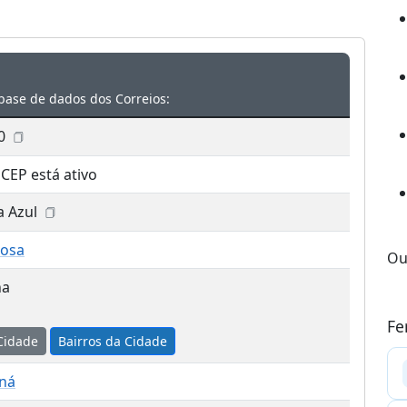
base de dados dos Correios:
0
 CEP está ativo
a Azul
mosa
Ou
na
Fe
Cidade
Bairros da Cidade
aná