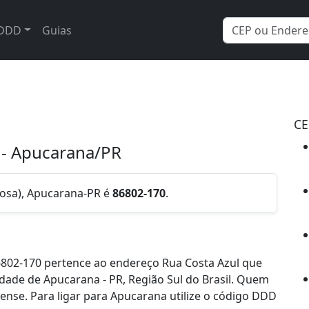
DDD
Guias
CE
a - Apucarana/PR
mosa), Apucarana-PR é
86802-170
.
802-170 pertence ao endereço Rua Costa Azul que
cidade de Apucarana - PR, Região Sul do Brasil. Quem
nse. Para ligar para Apucarana utilize o código DDD