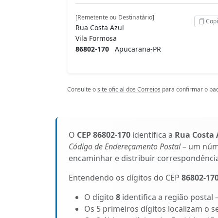
[Remetente ou Destinatário]
Copi
Rua Costa Azul
Vila Formosa
86802-170
Apucarana-PR
Consulte o
site oficial dos Correios
para confirmar o pad
O
CEP 86802-170
identifica a
Rua Costa 
Código de Endereçamento Postal
– um núme
encaminhar e distribuir correspondênci
Entendendo os dígitos do CEP
86802-17
O dígito
8
identifica a região postal
Os 5 primeiros dígitos localizam o 