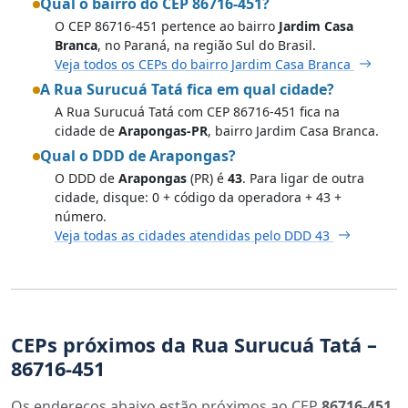
Qual o bairro do CEP 86716-451?
O CEP 86716-451 pertence ao bairro
Jardim Casa
Branca
, no Paraná, na região Sul do Brasil.
Veja todos os CEPs do bairro Jardim Casa Branca
A Rua Surucuá Tatá fica em qual cidade?
A Rua Surucuá Tatá com CEP 86716-451 fica na
cidade de
Arapongas-PR
, bairro Jardim Casa Branca.
Qual o DDD de Arapongas?
O DDD de
Arapongas
(PR) é
43
. Para ligar de outra
cidade, disque: 0 + código da operadora + 43 +
número.
Veja todas as cidades atendidas pelo DDD 43
CEPs próximos da Rua Surucuá Tatá –
86716-451
Os endereços abaixo estão próximos ao CEP
86716-451