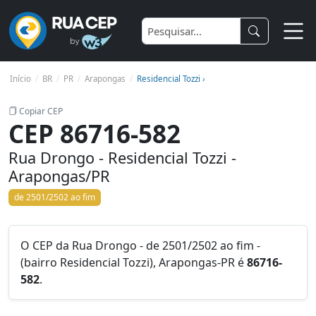
Início
BR
PR
Arapongas
Residencial Tozzi ›
Copiar CEP
CEP 86716-582
Rua Drongo - Residencial Tozzi -
Arapongas/PR
de 2501/2502 ao fim
O CEP da Rua Drongo - de 2501/2502 ao fim -
(bairro Residencial Tozzi), Arapongas-PR é
86716-
582
.