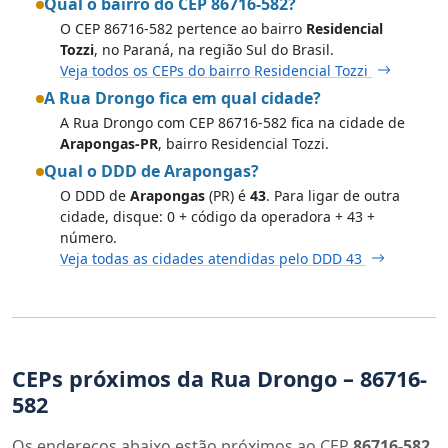
Qual o bairro do CEP 86716-582?
O CEP 86716-582 pertence ao bairro
Residencial
Tozzi
, no Paraná, na região Sul do Brasil.
Veja todos os CEPs do bairro Residencial Tozzi
A Rua Drongo fica em qual cidade?
A Rua Drongo com CEP 86716-582 fica na cidade de
Arapongas-PR
, bairro Residencial Tozzi.
Qual o DDD de Arapongas?
O DDD de
Arapongas
(PR) é
43
. Para ligar de outra
cidade, disque: 0 + código da operadora + 43 +
número.
Veja todas as cidades atendidas pelo DDD 43
CEPs próximos da Rua Drongo – 86716-
582
Os endereços abaixo estão próximos ao CEP
86716-582