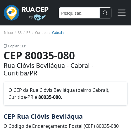
Início
BR
PR
Curitiba
Cabral ›
Copiar CEP
CEP 80035-080
Rua Clóvis Beviláqua - Cabral -
Curitiba/PR
O CEP da Rua Clóvis Beviláqua (bairro Cabral),
Curitiba-PR é
80035-080
.
CEP Rua Clóvis Beviláqua
O Código de Endereçamento Postal (CEP) 80035-080