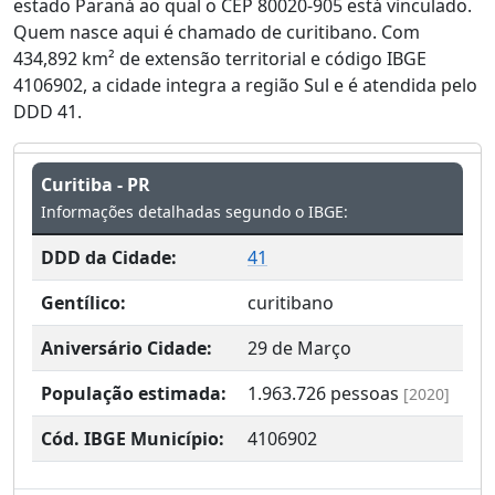
estado Paraná ao qual o CEP 80020-905 está vinculado.
Quem nasce aqui é chamado de curitibano. Com
434,892 km² de extensão territorial e código IBGE
4106902, a cidade integra a região Sul e é atendida pelo
DDD 41.
Curitiba - PR
Informações detalhadas segundo o IBGE:
DDD da Cidade:
41
Gentílico:
curitibano
Aniversário Cidade:
29 de Março
População estimada:
1.963.726
pessoas
[2020]
Cód. IBGE Município:
4106902