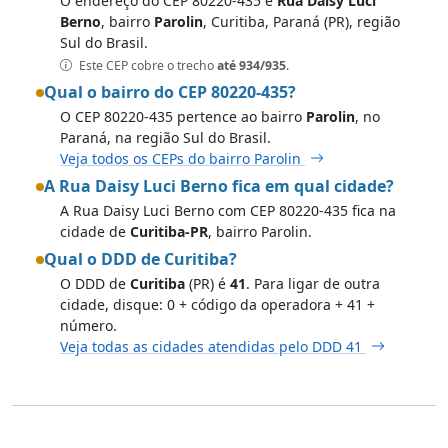
O endereço do CEP 80220-435 é
Rua Daisy Luci
Berno
, bairro
Parolin
, Curitiba, Paraná (PR), região
Sul do Brasil.
Este CEP cobre o trecho
até 934/935
.
Qual o bairro do CEP 80220-435?
O CEP 80220-435 pertence ao bairro
Parolin
, no
Paraná, na região Sul do Brasil.
Veja todos os CEPs do bairro Parolin
A Rua Daisy Luci Berno fica em qual cidade?
A Rua Daisy Luci Berno com CEP 80220-435 fica na
cidade de
Curitiba-PR
, bairro Parolin.
Qual o DDD de Curitiba?
O DDD de
Curitiba
(PR) é
41
. Para ligar de outra
cidade, disque: 0 + código da operadora + 41 +
número.
Veja todas as cidades atendidas pelo DDD 41