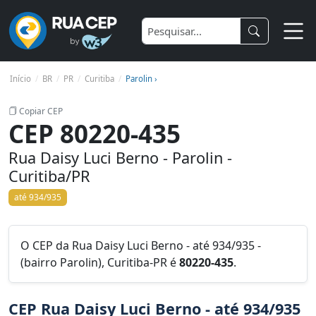
Início
BR
PR
Curitiba
Parolin ›
Copiar CEP
CEP 80220-435
Rua Daisy Luci Berno - Parolin -
Curitiba/PR
até 934/935
O CEP da Rua Daisy Luci Berno - até 934/935 -
(bairro Parolin), Curitiba-PR é
80220-435
.
CEP Rua Daisy Luci Berno - até 934/935