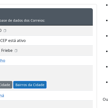
base de dados dos Correios:
0
 CEP está ativo
 Friebe
lho
Cidade
Bairros da Cidade
aná
Ou