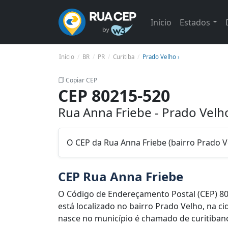
Início
Estados
Início
BR
PR
Curitiba
Prado Velho ›
Copiar CEP
CEP 80215-520
Rua Anna Friebe - Prado Velho
O CEP da Rua Anna Friebe (bairro Prado V
CEP Rua Anna Friebe
O Código de Endereçamento Postal (CEP) 80
está localizado no bairro Prado Velho, na ci
nasce no município é chamado de curitibano.