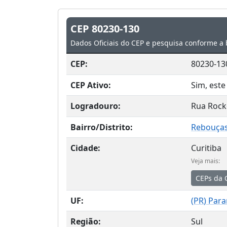
CEP 80230-130
Dados Oficiais do CEP e pesquisa conforme a 
CEP:
80230-13
CEP Ativo:
Sim, este
Logradouro:
Rua Rocke
Bairro/Distrito:
Rebouça
Cidade:
Curitiba
Veja mais:
CEPs da 
UF:
(
PR
) Par
Região:
Sul