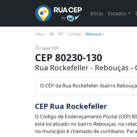
Início
Estados
Início
BR
PR
Curitiba
Rebouças ›
Copiar CEP
CEP 80230-130
Rua Rockefeller - Rebouças - 
O CEP da Rua Rockefeller (bairro Rebouças
CEP Rua Rockefeller
O Código de Endereçamento Postal (CEP) 80
está localizado no bairro Rebouças, na cidad
no município é chamado de curitibano. Para 