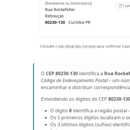
[Remetente ou Destinatário]
Copi
Rua Rockefeller
Rebouças
80230-130
Curitiba-PR
Consulte o
site oficial dos Correios
para confirmar o pad
O
CEP 80230-130
identifica a
Rua Rockef
Código de Endereçamento Postal
– um núme
encaminhar e distribuir correspondênci
Entendendo os dígitos do CEP
80230-13
O dígito
8
identifica a região postal
Os 5 primeiros dígitos localizam o s
Os 3 últimos dígitos (sufixo) identif