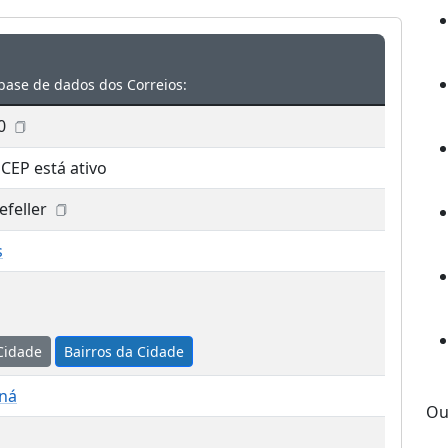
base de dados dos Correios:
0
 CEP está ativo
feller
s
Cidade
Bairros da Cidade
aná
Ou