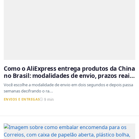
Como o AliExpress entrega produtos da China
no Brasil: modalidades de envio, prazos reais
e o que a Cainiao tem a ver com isso
Você escolhe a modalidade de envio em dois segundos e depois passa
semanas decifrando o ra...
ENVIOS E ENTREGAS
9 min