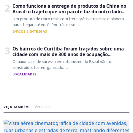
2
Como funciona a entrega de produtos da China no
Brasil: o trajeto que um pacote faz do outro lado
do mundo até a sua casa
Um produto de cinco reais com frete grátis atravessa o planeta
para chegar até você. Por trás disso ...
ENVIOS E ENTREGAS
3
Os bairros de Curitiba foram traçados sobre uma
cidade com mais de 300 anos de ocupação
desordenada
O maior caso de sucesso em urbanismo do Brasil não foi
construído: foi reorganizado....
LOCALIDADES
VEJA TAMBÉM
Ver todos ›