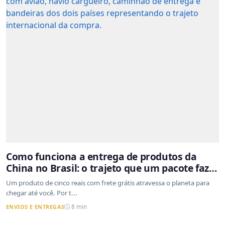
Como funciona a entrega de produtos da
China no Brasil: o trajeto que um pacote faz
do outro lado do mundo até a sua casa
Um produto de cinco reais com frete grátis atravessa o planeta para
chegar até você. Por t...
ENVIOS E ENTREGAS
8 min