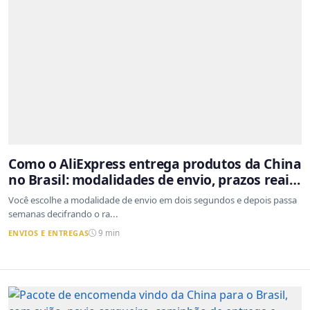
Como o AliExpress entrega produtos da China
no Brasil: modalidades de envio, prazos reais
e o que a Cainiao tem a ver com isso
Você escolhe a modalidade de envio em dois segundos e depois passa
semanas decifrando o ra...
ENVIOS E ENTREGAS
9 min