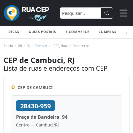
DICAS
GUIAS POSTAIS
E-COMMERCE
COMPRAS
ENV
Início
BR
RJ
Cambuci ›
CEP, Ruas e Endereços
CEP de Cambuci, RJ
Lista de ruas e endereços com CEP
CEP DE CAMBUCI
28430-959
Praça da Bandeira, 94
Centro — Cambuci/RJ