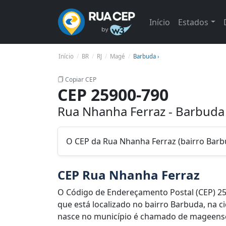
Início
Estados
Início
BR
RJ
Magé
Barbuda ›
Copiar CEP
CEP 25900-790
Rua Nhanha Ferraz - Barbuda
O CEP da Rua Nhanha Ferraz (bairro Barb
CEP Rua Nhanha Ferraz
O Código de Endereçamento Postal (CEP) 2
que está localizado no bairro Barbuda, na c
nasce no município é chamado de mageense.