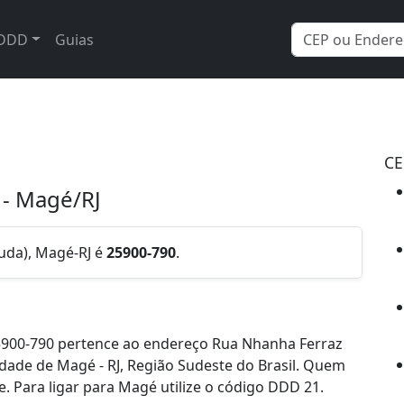
DDD
Guias
CE
 - Magé/RJ
uda), Magé-RJ é
25900-790
.
5900-790 pertence ao endereço Rua Nhanha Ferraz
idade de Magé - RJ, Região Sudeste do Brasil. Quem
 Para ligar para Magé utilize o código DDD 21.