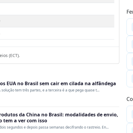
Fe
9
3
ios (ECT).
s EUA no Brasil sem cair em cilada na alfândega
 solução tem três partes, e a terceira é a que pega quase t...
Co
rodutos da China no Brasil: modalidades de envio,
ao tem a ver com isso
ois segundos e depois passa semanas decifrando o rastreio. En...