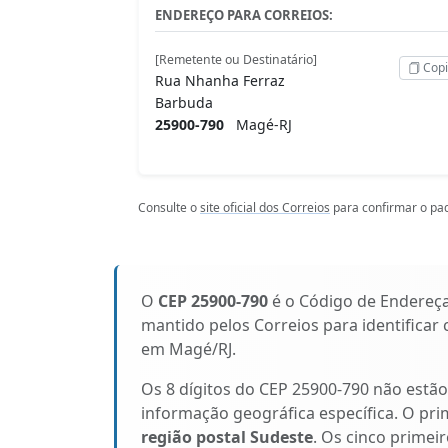
ENDEREÇO PARA CORREIOS:
[Remetente ou Destinatário]
Copi
Rua Nhanha Ferraz
Barbuda
25900-790
Magé-RJ
Consulte o
site oficial dos Correios
para confirmar o pad
O
CEP 25900-790
é o Código de Endereç
mantido pelos Correios para identificar
em Magé/RJ.
Os 8 dígitos do CEP 25900-790 não estã
informação geográfica específica. O pri
região postal Sudeste
. Os cinco primeir