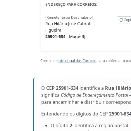
ENDEREÇO PARA CORREIOS:
[Remetente ou Destinatário]
Copi
Rua Hilário José Cabral
Figueira
25901-634
Magé-RJ
Consulte o
site oficial dos Correios
para confirmar o pad
O
CEP 25901-634
identifica a
Rua Hilário
significa
Código de Endereçamento Postal
–
para encaminhar e distribuir correspon
Entendendo os dígitos do CEP
25901-63
O dígito
2
identifica a região postal 