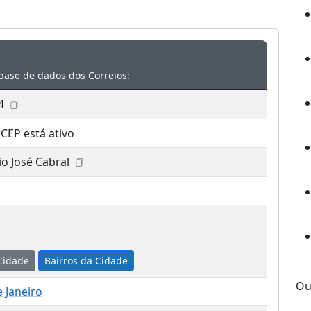
base de dados dos Correios:
4
 CEP está ativo
io José Cabral
Cidade
Bairros da Cidade
Ou
e Janeiro