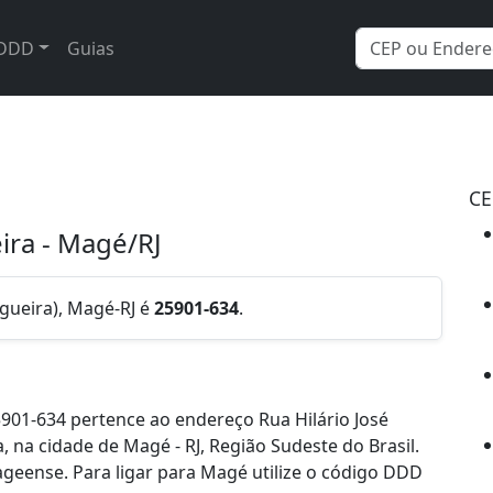
DDD
Guias
CE
eira - Magé/RJ
igueira), Magé-RJ é
25901-634
.
901-634 pertence ao endereço Rua Hilário José
a, na cidade de Magé - RJ, Região Sudeste do Brasil.
eense. Para ligar para Magé utilize o código DDD