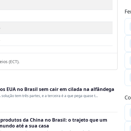
Fe
6
3
ios (ECT).
s EUA no Brasil sem cair em cilada na alfândega
 solução tem três partes, e a terceira é a que pega quase t...
Co
produtos da China no Brasil: o trajeto que um
 mundo até a sua casa