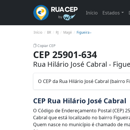
Início
Estados
Início
BR
RJ
Magé
Figueira ›
Copiar CEP
CEP 25901-634
Rua Hilário José Cabral - Figu
O CEP da Rua Hilário José Cabral (bairro F
CEP Rua Hilário José Cabral
O Código de Endereçamento Postal (CEP) 25
Cabral que está localizado no bairro Figueir
Quem nasce no município é chamado de mag