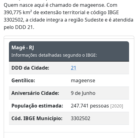
Quem nasce aqui é chamado de mageense. Com
390,775 km² de extensão territorial e código IBGE
3302502, a cidade integra a região Sudeste e é atendida
pelo DDD 21.
Magé - RJ
Informações detalhadas segundo o IBGE:
DDD da Cidade:
21
Gentílico:
mageense
Aniversário Cidade:
9 de Junho
População estimada:
247.741
pessoas
[2020]
Cód. IBGE Município:
3302502