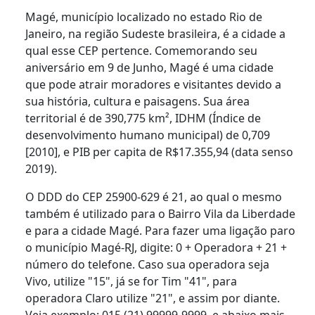
Magé, município localizado no estado Rio de
Janeiro, na região Sudeste brasileira, é a cidade a
qual esse CEP pertence. Comemorando seu
aniversário em 9 de Junho, Magé é uma cidade
que pode atrair moradores e visitantes devido a
sua história, cultura e paisagens. Sua área
territorial é de 390,775 km², IDHM (Índice de
desenvolvimento humano municipal) de 0,709
[2010], e PIB per capita de R$17.355,94 (data senso
2019).
O DDD do CEP 25900-629 é 21, ao qual o mesmo
também é utilizado para o Bairro Vila da Liberdade
e para a cidade Magé. Para fazer uma ligação paro
o município Magé-RJ, digite: 0 + Operadora + 21 +
número do telefone. Caso sua operadora seja
Vivo, utilize "15", já se for Tim "41", para
operadora Claro utilize "21", e assim por diante.
Veja exemplo: 015 (21) 99999-9999, e abaixo mais