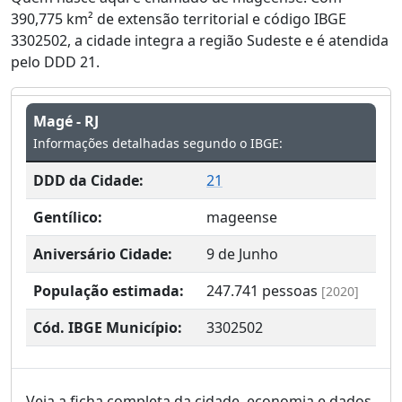
390,775 km² de extensão territorial e código IBGE
3302502, a cidade integra a região Sudeste e é atendida
pelo DDD 21.
Magé - RJ
Informações detalhadas segundo o IBGE:
DDD da Cidade:
21
Gentílico:
mageense
Aniversário Cidade:
9 de Junho
População estimada:
247.741
pessoas
[2020]
Cód. IBGE Município:
3302502
Veja a ficha completa da cidade, economia e dados