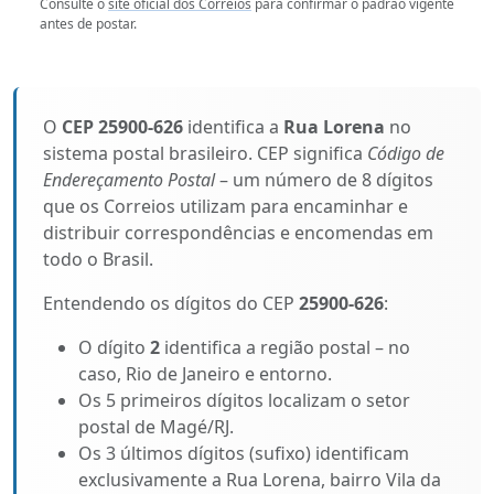
Consulte o
site oficial dos Correios
para confirmar o padrão vigente
antes de postar.
O
CEP 25900-626
identifica a
Rua Lorena
no
sistema postal brasileiro. CEP significa
Código de
Endereçamento Postal
– um número de 8 dígitos
que os Correios utilizam para encaminhar e
distribuir correspondências e encomendas em
todo o Brasil.
Entendendo os dígitos do CEP
25900-626
:
O dígito
2
identifica a região postal – no
caso, Rio de Janeiro e entorno.
Os 5 primeiros dígitos localizam o setor
postal de Magé/RJ.
Os 3 últimos dígitos (sufixo) identificam
exclusivamente a Rua Lorena, bairro Vila da