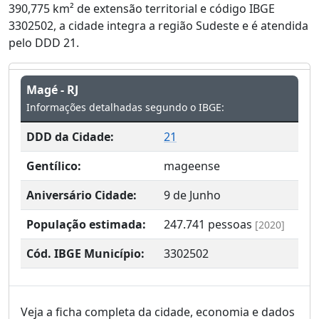
390,775 km² de extensão territorial e código IBGE
3302502, a cidade integra a região Sudeste e é atendida
pelo DDD 21.
Magé - RJ
Informações detalhadas segundo o IBGE:
DDD da Cidade:
21
Gentílico:
mageense
Aniversário Cidade:
9 de Junho
População estimada:
247.741
pessoas
[2020]
Cód. IBGE Município:
3302502
Veja a ficha completa da cidade, economia e dados