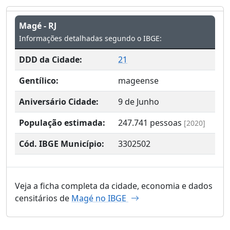
Magé - RJ
Informações detalhadas segundo o IBGE:
DDD da Cidade:
21
Gentílico:
mageense
Aniversário Cidade:
9 de Junho
População estimada:
247.741
pessoas
[2020]
Cód. IBGE Município:
3302502
Veja a ficha completa da cidade, economia e dados
censitários de
Magé no IBGE