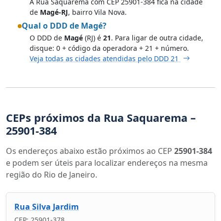
A Rua Saquarema com CEP 25901-384 fica na cidade
de
Magé-RJ
, bairro Vila Nova.
Qual o DDD de Magé?
O DDD de
Magé
(RJ) é
21
. Para ligar de outra cidade,
disque: 0 + código da operadora + 21 + número.
Veja todas as cidades atendidas pelo DDD 21
CEPs próximos da Rua Saquarema –
25901-384
Os endereços abaixo estão próximos ao CEP
25901-384
e podem ser úteis para localizar endereços na mesma
região do Rio de Janeiro.
Rua Silva Jardim
CEP: 25901-378