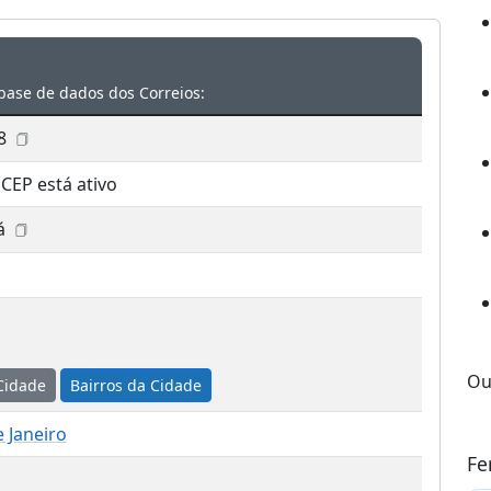
base de dados dos Correios:
8
 CEP está ativo
á
Ou
Cidade
Bairros da Cidade
e Janeiro
Fe