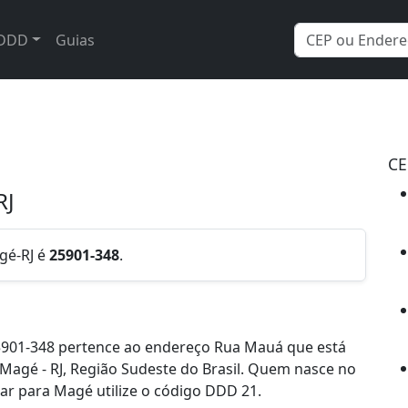
DDD
Guias
CE
RJ
gé-RJ é
25901-348
.
5901-348 pertence ao endereço Rua Mauá que está
e Magé - RJ, Região Sudeste do Brasil. Quem nasce no
ar para Magé utilize o código DDD 21.