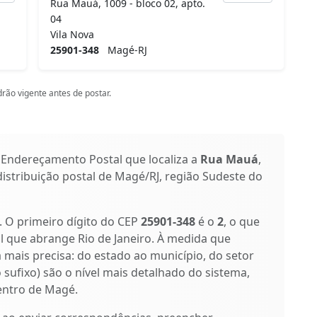
Rua Mauá, 1009 - bloco 02, apto.
04
Vila Nova
25901-348
Magé-RJ
rão vigente antes de postar.
 Endereçamento Postal que localiza a
Rua Mauá
,
distribuição postal de Magé/RJ, região Sudeste do
s. O primeiro dígito do CEP
25901-348
é o
2
, o que
l que abrange Rio de Janeiro. À medida que
a mais precisa: do estado ao município, do setor
o sufixo) são o nível mais detalhado do sistema,
entro de Magé.