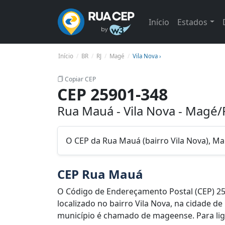
Início
Estados
Início
BR
RJ
Magé
Vila Nova ›
Copiar CEP
CEP 25901-348
Rua Mauá - Vila Nova - Magé/
O CEP da Rua Mauá (bairro Vila Nova), Ma
CEP Rua Mauá
O Código de Endereçamento Postal (CEP) 2
localizado no bairro Vila Nova, na cidade d
município é chamado de mageense. Para lig