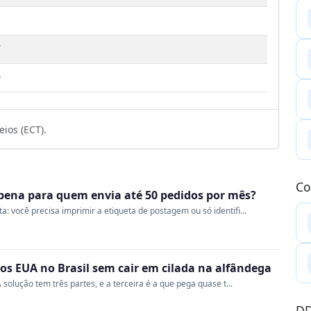
7
9
ios (ECT).
Co
a pena para quem envia até 50 pedidos por mês?
 você precisa imprimir a etiqueta de postagem ou só identifi...
s EUA no Brasil sem cair em cilada na alfândega
 solução tem três partes, e a terceira é a que pega quase t...
DD