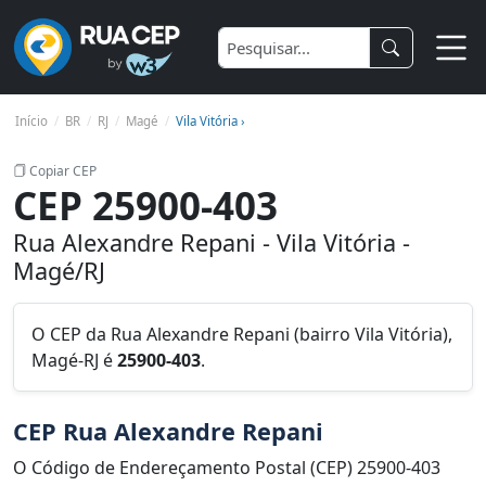
Início
BR
RJ
Magé
Vila Vitória ›
Copiar CEP
CEP 25900-403
Rua Alexandre Repani - Vila Vitória -
Magé/RJ
O CEP da Rua Alexandre Repani (bairro Vila Vitória),
Magé-RJ é
25900-403
.
CEP Rua Alexandre Repani
O Código de Endereçamento Postal (CEP) 25900-403