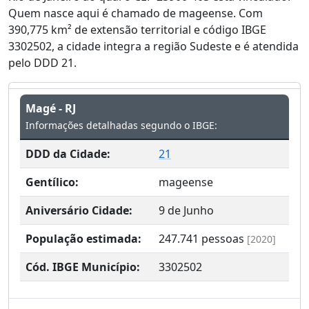
Quem nasce aqui é chamado de mageense. Com
390,775 km² de extensão territorial e código IBGE
3302502, a cidade integra a região Sudeste e é atendida
pelo DDD 21.
Magé - RJ
Informações detalhadas segundo o IBGE:
DDD da Cidade:
21
Gentílico:
mageense
Aniversário Cidade:
9 de Junho
População estimada:
247.741
pessoas
[2020]
Cód. IBGE Município:
3302502