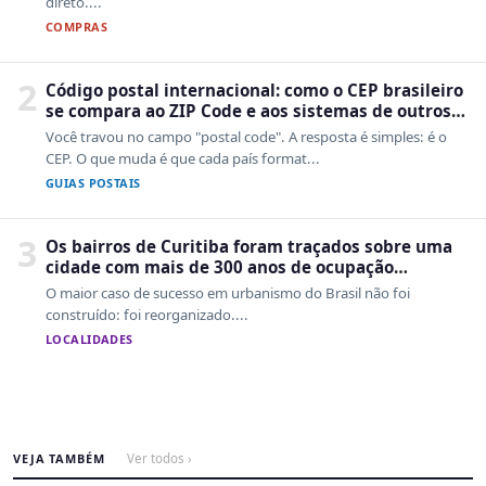
direto....
COMPRAS
2
Código postal internacional: como o CEP brasileiro
se compara ao ZIP Code e aos sistemas de outros
países
Você travou no campo "postal code". A resposta é simples: é o
CEP. O que muda é que cada país format...
GUIAS POSTAIS
3
Os bairros de Curitiba foram traçados sobre uma
cidade com mais de 300 anos de ocupação
desordenada
O maior caso de sucesso em urbanismo do Brasil não foi
construído: foi reorganizado....
LOCALIDADES
VEJA TAMBÉM
Ver todos ›