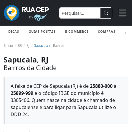
DICAS
GUIAS POSTAIS
E-COMMERCE
COMPRAS
ENV
Início
BR
RJ
Sapucaia ›
Bairros
Sapucaia, RJ
Bairros da Cidade
A faixa de CEP de Sapucaia (RJ) é de
25880-000
à
25899-999
e o código IBGE do município é
3305406. Quem nasce na cidade é chamado de
sapucaiense e para ligar para Sapucaia utilize o
DDD 24.