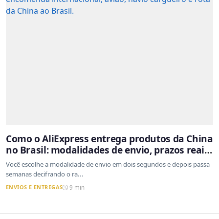
Como o AliExpress entrega produtos da China
no Brasil: modalidades de envio, prazos reais
e o que a Cainiao tem a ver com isso
Você escolhe a modalidade de envio em dois segundos e depois passa
semanas decifrando o ra...
ENVIOS E ENTREGAS
9 min