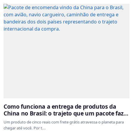
Como funciona a entrega de produtos da
China no Brasil: o trajeto que um pacote faz
do outro lado do mundo até a sua casa
Um produto de cinco reais com frete grátis atravessa o planeta para
chegar até você. Por t...