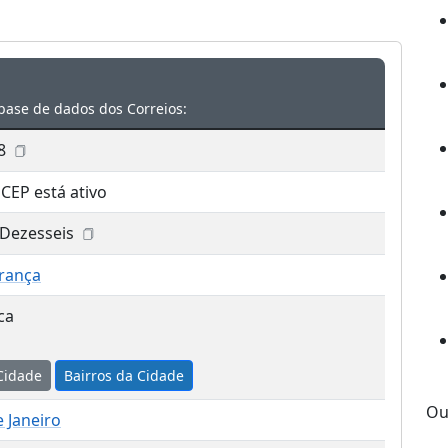
base de dados dos Correios:
8
 CEP está ativo
 Dezesseis
rança
ca
Cidade
Bairros da Cidade
Ou
e Janeiro