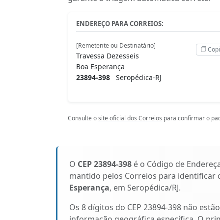
ENDEREÇO PARA CORREIOS:
[Remetente ou Destinatário]
Copi
Travessa Dezesseis
Boa Esperança
23894-398
Seropédica-RJ
Consulte o
site oficial dos Correios
para confirmar o pad
O
CEP 23894-398
é o Código de Endereç
mantido pelos Correios para identificar
Esperança
, em Seropédica/RJ.
Os 8 dígitos do CEP 23894-398 não estã
informação geográfica específica. O pri