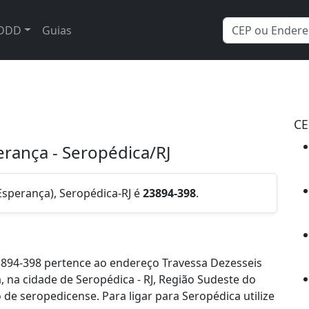
DDD
Guias
CE
erança - Seropédica/RJ
Esperança), Seropédica-RJ é
23894-398
.
894-398 pertence ao endereço Travessa Dezesseis
, na cidade de Seropédica - RJ, Região Sudeste do
de seropedicense. Para ligar para Seropédica utilize