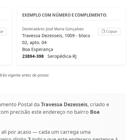
EXEMPLO COM NÚMERO E COMPLEMENTO:
Destinatário: José Maria Gonçalves
ar
Copiar
Travessa Dezesseis, 1009 - bloco
02, apto. 04
Boa Esperança
23894-398
Seropédica-RJ
rão vigente antes de postar.
amento Postal da
Travessa Dezesseis
, criado e
 com precisão este endereço no bairro
Boa
o ali por acaso — cada um carrega uma
meiro dígito
2
indica que este endereço pertence à