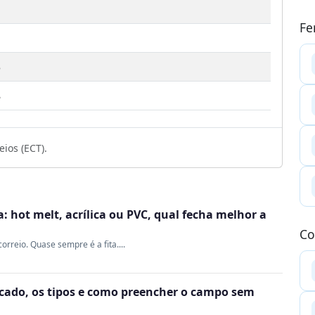
Fe
3
8
ios (ECT).
 hot melt, acrílica ou PVC, qual fecha melhor a
Co
rreio. Quase sempre é a fita....
ficado, os tipos e como preencher o campo sem