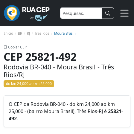
Início
BR
RJ
Três Rios
Moura Brasil ›
Copiar CEP
CEP 25821-492
Rodovia BR-040 - Moura Brasil - Três
Rios/RJ
do km 24,000 ao km 25,000
O CEP da Rodovia BR-040 - do km 24,000 ao km
25,000 - (bairro Moura Brasil), Três Rios-RJ é
25821-
492
.