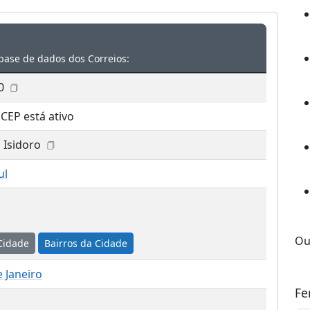
base de dados dos Correios:
0
 CEP está ativo
 Isidoro
ul
Ou
Cidade
Bairros da Cidade
e Janeiro
Fe