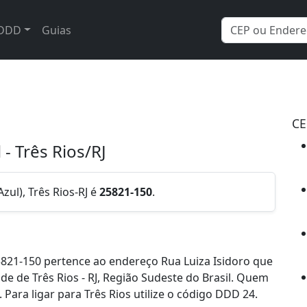
DDD
Guias
CE
 - Três Rios/RJ
zul), Três Rios-RJ é
25821-150
.
821-150 pertence ao endereço Rua Luiza Isidoro que
ade de Três Rios - RJ, Região Sudeste do Brasil. Quem
Para ligar para Três Rios utilize o código DDD 24.