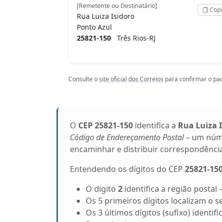
[Remetente ou Destinatário]
Copi
Rua Luiza Isidoro
Ponto Azul
25821-150
Três Rios-RJ
Consulte o
site oficial dos Correios
para confirmar o pad
O
CEP 25821-150
identifica a
Rua Luiza 
Código de Endereçamento Postal
– um núme
encaminhar e distribuir correspondênci
Entendendo os dígitos do CEP
25821-15
O dígito
2
identifica a região postal 
Os 5 primeiros dígitos localizam o se
Os 3 últimos dígitos (sufixo) identif