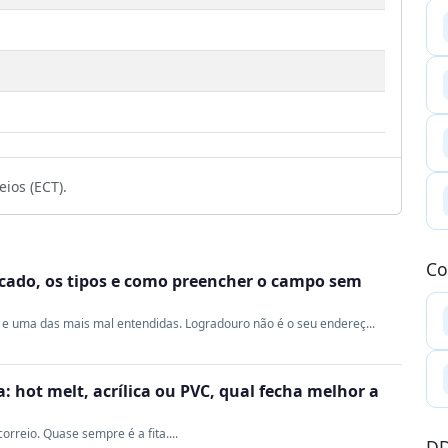
1
1
ios (ECT).
Co
ficado, os tipos e como preencher o campo sem
e uma das mais mal entendidas. Logradouro não é o seu endereç...
 hot melt, acrílica ou PVC, qual fecha melhor a
rreio. Quase sempre é a fita....
DD