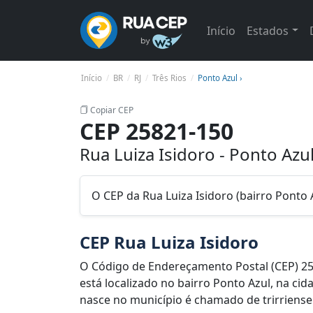
Início
Estados
Início
BR
RJ
Três Rios
Ponto Azul ›
Copiar CEP
CEP 25821-150
Rua Luiza Isidoro - Ponto Azul
O CEP da Rua Luiza Isidoro (bairro Ponto A
CEP Rua Luiza Isidoro
O Código de Endereçamento Postal (CEP) 25
está localizado no bairro Ponto Azul, na cid
nasce no município é chamado de trirriense. 