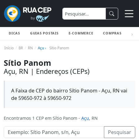
DICAS
GUIAS POSTAIS
E-COMMERCE
COMPRAS
ENV
Início
BR
RN
Açu ›
Sítio Panom
Sítio Panom
Açu, RN | Endereços (CEPs)
A Faixa de CEP do bairro Sítio Panom - Açu, RN vai
de 59650-972 à 59650-972
Encontramos 1 CEP em Sítio Panom -
Açu
, RN
Pesquisar