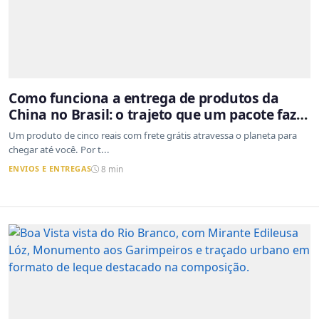
Como funciona a entrega de produtos da
China no Brasil: o trajeto que um pacote faz
do outro lado do mundo até a sua casa
Um produto de cinco reais com frete grátis atravessa o planeta para
chegar até você. Por t...
ENVIOS E ENTREGAS
8 min