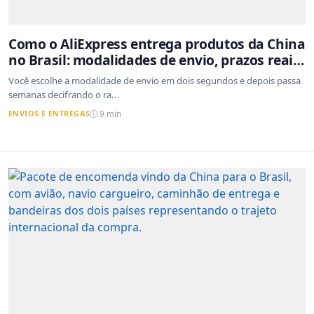
Como o AliExpress entrega produtos da China
no Brasil: modalidades de envio, prazos reais
e o que a Cainiao tem a ver com isso
Você escolhe a modalidade de envio em dois segundos e depois passa
semanas decifrando o ra...
ENVIOS E ENTREGAS
9 min