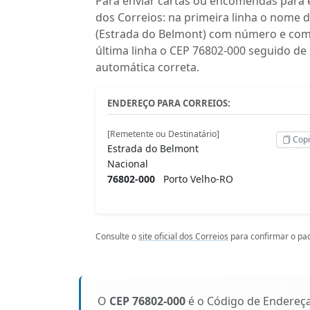
Para enviar cartas ou encomendas para e
dos Correios: na primeira linha o nome 
(Estrada do Belmont) com número e comp
última linha o CEP 76802-000 seguido de
automática correta.
ENDEREÇO PARA CORREIOS:
[Remetente ou Destinatário]
Copi
Estrada do Belmont
Nacional
76802-000
Porto Velho-RO
Consulte o
site oficial dos Correios
para confirmar o pad
O
CEP 76802-000
é o Código de Endereç