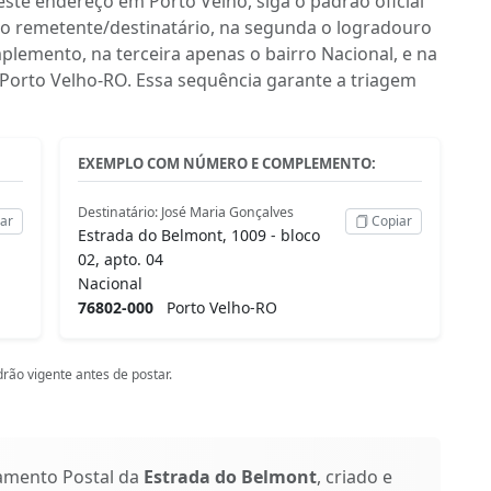
ste endereço em Porto Velho, siga o padrão oficial
do remetente/destinatário, na segunda o logradouro
lemento, na terceira apenas o bairro Nacional, e na
 Porto Velho-RO. Essa sequência garante a triagem
EXEMPLO COM NÚMERO E COMPLEMENTO:
Destinatário: José Maria Gonçalves
ar
Copiar
Estrada do Belmont, 1009 - bloco
02, apto. 04
Nacional
76802-000
Porto Velho-RO
rão vigente antes de postar.
amento Postal da
Estrada do Belmont
, criado e