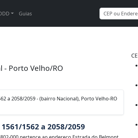
DDD
Guias
CE
l - Porto Velho/RO
62 a 2058/2059 - (bairro Nacional), Porto Velho-RO
e 1561/1562 a 2058/2059
6802-000 pertence ao endereço Estrada do Belmont