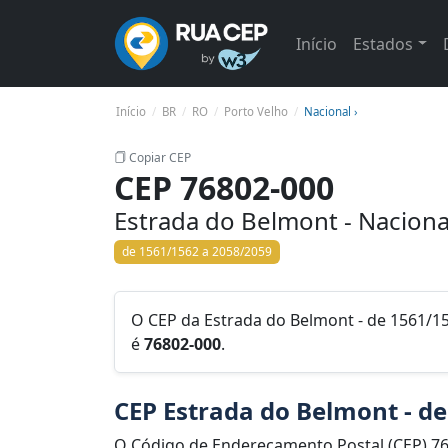
Início
Estados
Início
BR
RO
Porto Velho
Nacional ›
Copiar CEP
CEP 76802-000
Estrada do Belmont - Naciona
de 1561/1562 a 2058/2059
O CEP da Estrada do Belmont - de 1561/15
é
76802-000
.
CEP Estrada do Belmont - d
O Código de Endereçamento Postal (CEP) 7