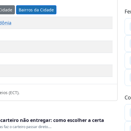
Cidade
Bairros da Cidade
Fe
dônia
1
ios (ECT).
Co
o carteiro não entregar: como escolher a certa
 faz o carteiro passar direto....