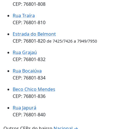
CEP: 76801-808
Rua Traíra
CEP: 76801-810
Estrada do Belmont
CEP: 76801-820
de 7425/7426 a 7949/7950
Rua Grajaú
CEP: 76801-832
Rua Bocaiúva
CEP: 76801-834
Beco Chico Mendes
CEP: 76801-836
Rua Japurá
CEP: 76801-840
Outros CEPs do bairro
Nacional →