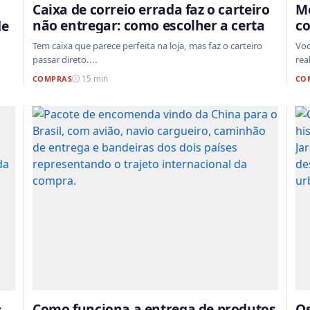
Caixa de correio errada faz o carteiro
Me
não entregar: como escolher a certa
co
de
p
Tem caixa que parece perfeita na loja, mas faz o carteiro
Voc
passar direto....
rea
COMPRAS
CO
15 min
Como funciona a entrega de produtos
Os
s