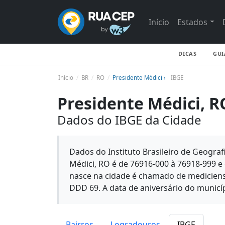
Início
Estados
DICAS
GUI
Início
BR
RO
Presidente Médici ›
IBGE
Presidente Médici, R
Dados do IBGE da Cidade
Dados do Instituto Brasileiro de Geografi
Médici, RO é de 76916-000 à 76918-999 
nasce na cidade é chamado de mediciense 
DDD 69. A data de aniversário do municíp
Bairros
Logradouros
IBGE