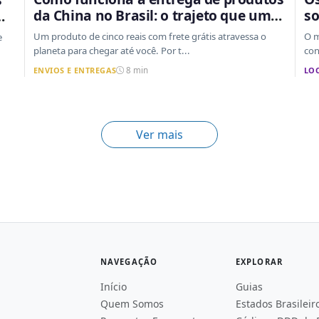
da China no Brasil: o trajeto que um
so
pacote faz do outro lado do mundo
an
o
Um produto de cinco reais com frete grátis atravessa o
O m
e
até a sua casa
planeta para chegar até você. Por t...
con
ENVIOS E ENTREGAS
LO
8 min
Ver mais
NAVEGAÇÃO
EXPLORAR
Início
Guias
Quem Somos
Estados Brasileir