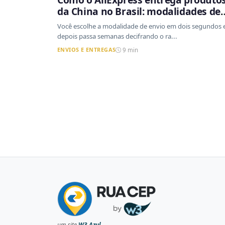
da China no Brasil: modalidades de
envio, prazos reais e o que a Cainia
Você escolhe a modalidade de envio em dois segundos 
tem a ver com isso
depois passa semanas decifrando o ra...
ENVIOS E ENTREGAS
9 min
um site
W3 Azul