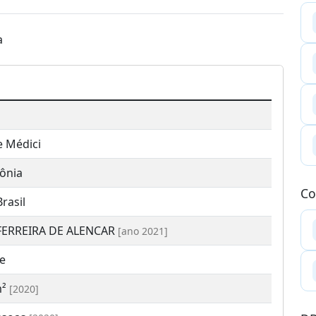
a
e Médici
ônia
Co
rasil
FERREIRA DE ALENCAR
[ano 2021]
e
m²
[2020]