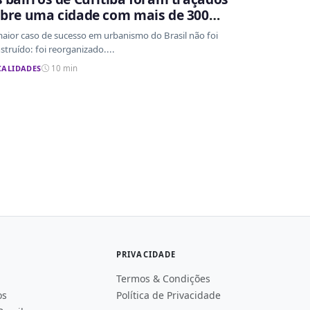
bre uma cidade com mais de 300
os de ocupação desordenada
aior caso de sucesso em urbanismo do Brasil não foi
struído: foi reorganizado....
CALIDADES
10 min
PRIVACIDADE
Termos & Condições
os
Política de Privacidade