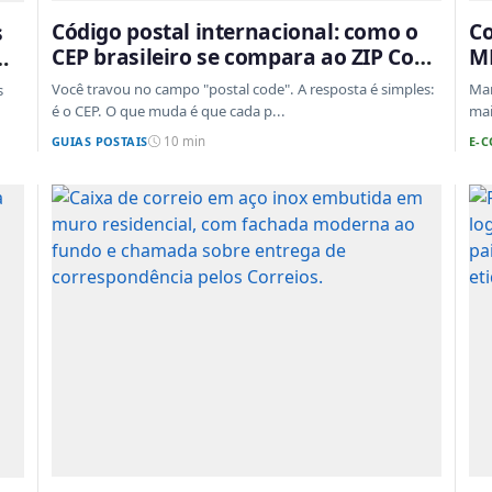
Código postal internacional: como o
Co
s
CEP brasileiro se compara ao ZIP Code
ML
em
e aos sistemas de outros países
ta
Você travou no campo "postal code". A resposta é simples:
Mar
s
é o CEP. O que muda é que cada p...
mai
GUIAS POSTAIS
E-
10 min