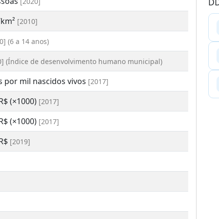
ssoas
DD
[2020]
b/km²
[2010]
0] (6 a 14 anos)
0] (Índice de desenvolvimento humano municipal)
s por mil nascidos vivos
[2017]
 R$ (×1000)
[2017]
 R$ (×1000)
[2017]
 R$
[2019]