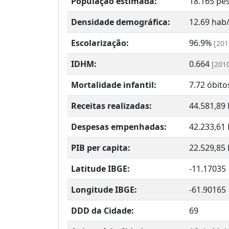
População estimada:
18.165 pe
Densidade demográfica:
12.69 ha
Escolarização:
96.9%
[201
IDHM:
0.664
[201
Mortalidade infantil:
7.72 óbito
Receitas realizadas:
44.581,89
Despesas empenhadas:
42.233,61
PIB per capita:
22.529,85
Latitude IBGE:
-11.17035
Longitude IBGE:
-61.90165
DDD da Cidade:
69