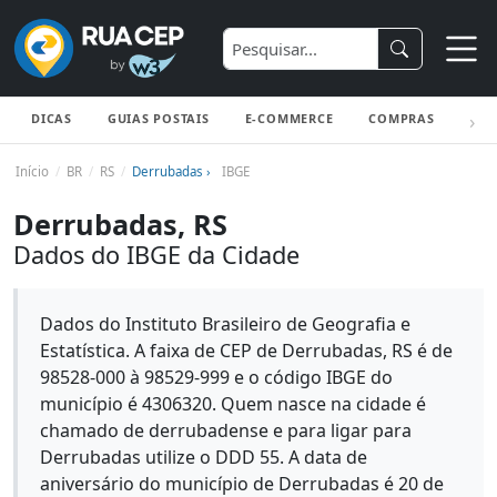
DICAS
GUIAS POSTAIS
E-COMMERCE
COMPRAS
ENV
Início
BR
RS
Derrubadas ›
IBGE
Derrubadas, RS
Dados do IBGE da Cidade
Dados do Instituto Brasileiro de Geografia e
Estatística. A faixa de CEP de Derrubadas, RS é de
98528-000 à 98529-999 e o código IBGE do
município é 4306320. Quem nasce na cidade é
chamado de derrubadense e para ligar para
Derrubadas utilize o DDD 55. A data de
aniversário do município de Derrubadas é 20 de