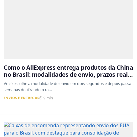
Como o AliExpress entrega produtos da China
no Brasil: modalidades de envio, prazos reais
e o que a Cainiao tem a ver com isso
Você escolhe a modalidade de envio em dois segundos e depois passa
semanas decifrando o ra...
ENVIOS E ENTREGAS
9 min