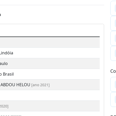
a
Lindóia
aulo
Co
 Brasil
O ABDOU HELOU
[ano 2021]
2020]