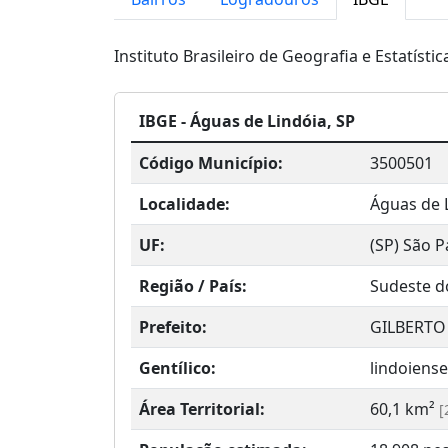
Instituto Brasileiro de Geografia e Estatístic
IBGE - Águas de Lindóia, SP
Código Município:
3500501
Localidade:
Águas de 
UF:
(SP) São P
Região / País:
Sudeste do
Prefeito:
GILBERT
Gentílico:
lindoiense
Área Territorial:
60,1 km²
[