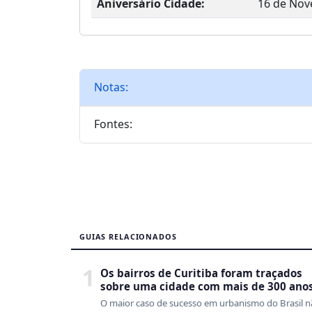
Aniversário Cidade:
16 de No
Notas:
Fontes:
GUIAS RELACIONADOS
1
Os bairros de Curitiba foram traçados
sobre uma cidade com mais de 300 ano
de ocupação desordenada
O maior caso de sucesso em urbanismo do Brasil 