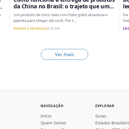
da China no Brasil: o trajeto que um
le
pacote faz do outro lado do mundo
in
o
Um produto de cinco reais com frete grátis atravessa o
Da 
e
até a sua casa
planeta para chegar até você. Por t...
his
ENVIOS E ENTREGAS
LO
8 min
Ver mais
NAVEGAÇÃO
EXPLORAR
Início
Guias
Quem Somos
Estados Brasileir