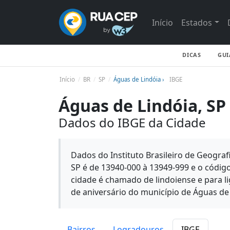
Início
Estados
DICAS
GUI
Início
BR
SP
Águas de Lindóia ›
IBGE
Águas de Lindóia, SP
Dados do IBGE da Cidade
Dados do Instituto Brasileiro de Geografi
SP é de 13940-000 à 13949-999 e o códi
cidade é chamado de lindoiense e para li
de aniversário do município de Águas de
Bairros
Logradouros
IBGE