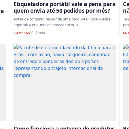
Etiquetadora portátil vale a pena para
Ca
quem envia até 50 pedidos por mês?
nã
de
Antes de comprar, responda uma pergunta: você precisa
Tem
imprimir a etiqueta de postagem ou s...
pas
COMPRAS
CO
12 min
Como funciona a entrega de produtos
Bo
s