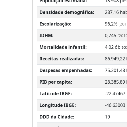
População estimada:
18.908 pe
Densidade demográfica:
287,16 h
Escolarização:
96,2%
[201
IDHM:
0,745
[201
Mortalidade infantil:
4,02 óbito
Receitas realizadas:
86.949,22
Despesas empenhadas:
75.201,48
PIB per capita:
28.385,89
Latitude IBGE:
-22.47467
Longitude IBGE:
-46.63003
DDD da Cidade:
19