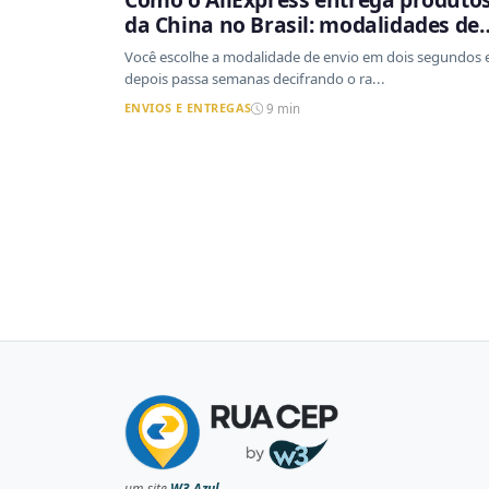
da China no Brasil: modalidades de
envio, prazos reais e o que a Cainia
Você escolhe a modalidade de envio em dois segundos 
tem a ver com isso
depois passa semanas decifrando o ra...
ENVIOS E ENTREGAS
9 min
um site
W3 Azul