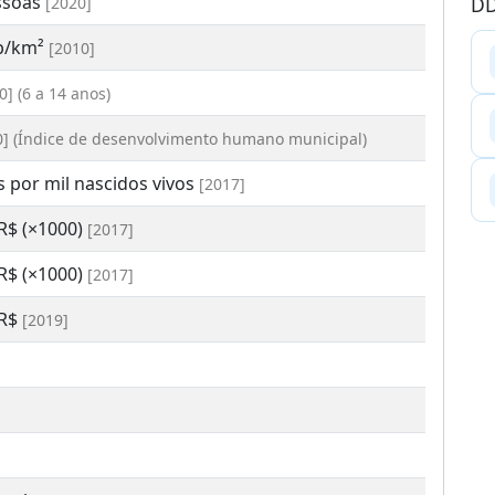
ssoas
DD
[2020]
ab/km²
[2010]
0] (6 a 14 anos)
0] (Índice de desenvolvimento humano municipal)
s por mil nascidos vivos
[2017]
 R$ (×1000)
[2017]
 R$ (×1000)
[2017]
 R$
[2019]