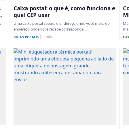
Caixa postal: o que é, como funciona e
Co
s
qual CEP usar
ML
em
ta
Uma caixa postal separa o endereço onde você mora do
Mar
s
endereço onde você recebe correspondê...
mai
GUIAS POSTAIS
E-
7 min