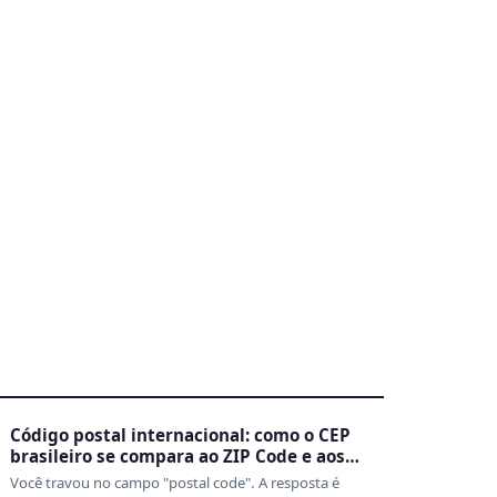
3
Código postal internacional: como o CEP
brasileiro se compara ao ZIP Code e aos
sistemas de outros países
Você travou no campo "postal code". A resposta é