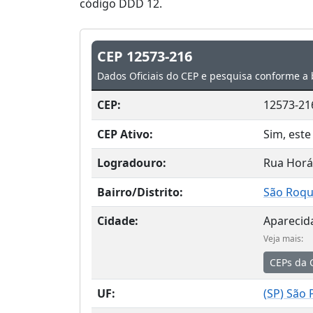
código DDD 12.
CEP 12573-216
Dados Oficiais do CEP e pesquisa conforme a 
CEP:
12573-21
CEP Ativo:
Sim, este
Logradouro:
Rua Horá
Bairro/Distrito:
São Roq
Cidade:
Aparecid
Veja mais:
CEPs da 
UF:
(
SP
) São 