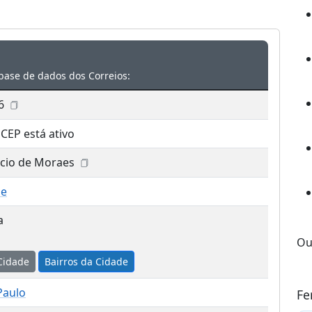
base de dados dos Correios:
6
 CEP está ativo
cio de Moraes
ue
a
Ou
Cidade
Bairros da Cidade
Paulo
Fe