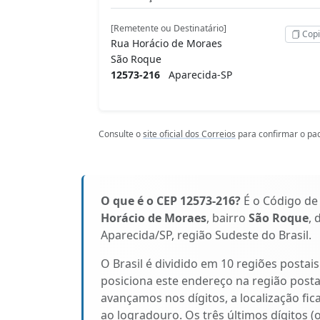
[Remetente ou Destinatário]
Copi
Rua Horácio de Moraes
São Roque
12573-216
Aparecida-SP
Consulte o
site oficial dos Correios
para confirmar o pad
O que é o CEP 12573-216?
É o Código de
Horácio de Moraes
, bairro
São Roque
, 
Aparecida/SP, região Sudeste do Brasil.
O Brasil é dividido em 10 regiões postai
posiciona este endereço na região post
avançamos nos dígitos, a localização fic
ao logradouro. Os três últimos dígitos (