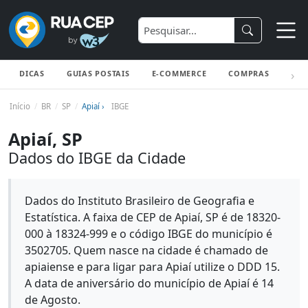
DICAS
GUIAS POSTAIS
E-COMMERCE
COMPRAS
ENV
Início
BR
SP
Apiaí ›
IBGE
Apiaí, SP
Dados do IBGE da Cidade
Dados do Instituto Brasileiro de Geografia e
Estatística. A faixa de CEP de Apiaí, SP é de 18320-
000 à 18324-999 e o código IBGE do município é
3502705. Quem nasce na cidade é chamado de
apiaiense e para ligar para Apiaí utilize o DDD 15.
A data de aniversário do município de Apiaí é 14
de Agosto.