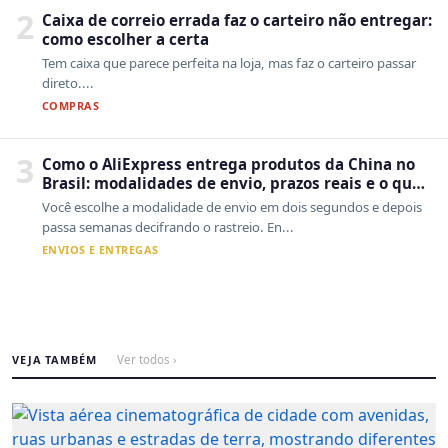
2
Caixa de correio errada faz o carteiro não entregar:
como escolher a certa
Tem caixa que parece perfeita na loja, mas faz o carteiro passar
direto....
COMPRAS
3
Como o AliExpress entrega produtos da China no
Brasil: modalidades de envio, prazos reais e o que
a Cainiao tem a ver com isso
Você escolhe a modalidade de envio em dois segundos e depois
passa semanas decifrando o rastreio. En...
ENVIOS E ENTREGAS
VEJA TAMBÉM
Ver todos ›