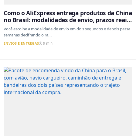
Como o AliExpress entrega produtos da China
no Brasil: modalidades de envio, prazos reais
e o que a Cainiao tem a ver com isso
Você escolhe a modalidade de envio em dois segundos e depois passa
semanas decifrando o ra...
ENVIOS E ENTREGAS
9 min