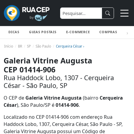
DICAS
GUIAS POSTAIS
E-COMMERCE
COMPRAS
ENV
Início
BR
SP
São Paulo
Cerqueira César ›
Galeria Vitrine Augusta
CEP 01414-906
Rua Haddock Lobo, 1307 - Cerqueira
César - São Paulo, SP
O CEP de
Galeria Vitrine Augusta
(bairro
Cerqueira
César
), São Paulo/SP é
01414-906
.
Localizado no CEP 01414-906 com endereço Rua
Haddock Lobo, 1307, Cerqueira César, São Paulo - SP,
Galeria Vitrine Augusta possui um Código de