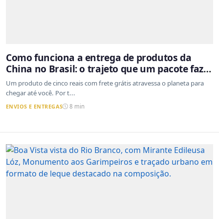
Como funciona a entrega de produtos da
China no Brasil: o trajeto que um pacote faz
do outro lado do mundo até a sua casa
Um produto de cinco reais com frete grátis atravessa o planeta para
chegar até você. Por t...
ENVIOS E ENTREGAS
8 min