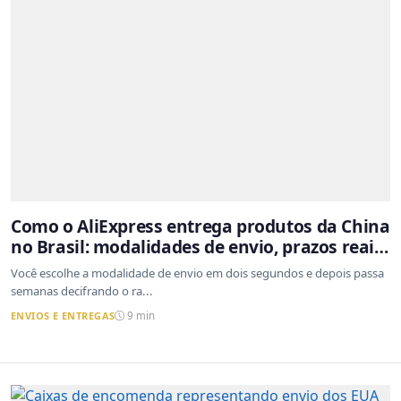
Como o AliExpress entrega produtos da China
no Brasil: modalidades de envio, prazos reais
e o que a Cainiao tem a ver com isso
Você escolhe a modalidade de envio em dois segundos e depois passa
semanas decifrando o ra...
ENVIOS E ENTREGAS
9 min