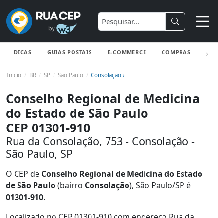
DICAS
GUIAS POSTAIS
E-COMMERCE
COMPRAS
ENV
Início
BR
SP
São Paulo
Consolação ›
Conselho Regional de Medicina
do Estado de São Paulo
CEP 01301-910
Rua da Consolação, 753 - Consolação -
São Paulo, SP
O CEP de
Conselho Regional de Medicina do Estado
de São Paulo
(bairro
Consolação
), São Paulo/SP é
01301-910
.
Localizado no CEP 01301-910 com endereço Rua da