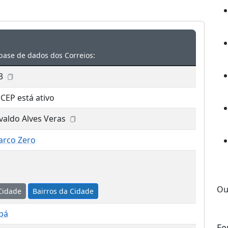
base de dados dos Correios:
3
 CEP está ativo
valdo Alves Veras
arco Zero
Ou
Cidade
Bairros da Cidade
pá
Fe