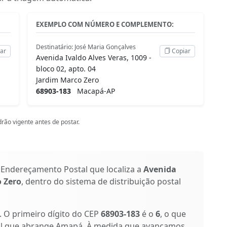
EXEMPLO COM NÚMERO E COMPLEMENTO:
Destinatário: José Maria Gonçalves
ar
Copiar
Avenida Ivaldo Alves Veras, 1009 -
bloco 02, apto. 04
Jardim Marco Zero
68903-183
Macapá-AP
rão vigente antes de postar.
 Endereçamento Postal que localiza a
Avenida
 Zero
, dentro do sistema de distribuição postal
s. O primeiro dígito do CEP
68903-183
é o
6
, o que
tal que abrange Amapá. À medida que avançamos