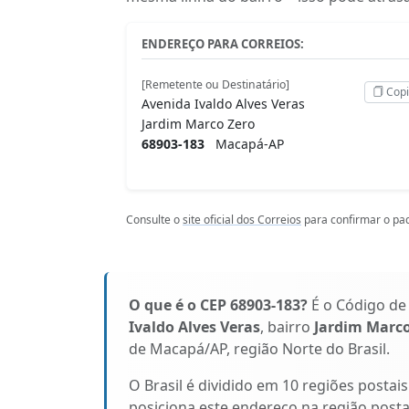
ENDEREÇO PARA CORREIOS:
[Remetente ou Destinatário]
Copi
Avenida Ivaldo Alves Veras
Jardim Marco Zero
68903-183
Macapá-AP
Consulte o
site oficial dos Correios
para confirmar o pad
O que é o CEP 68903-183?
É o Código de
Ivaldo Alves Veras
, bairro
Jardim Marco
de Macapá/AP, região Norte do Brasil.
O Brasil é dividido em 10 regiões postai
posiciona este endereço na região pos