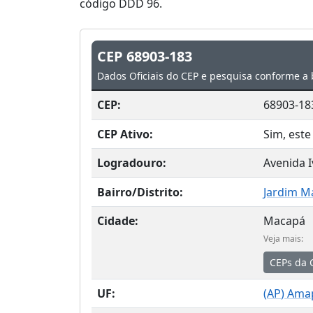
código DDD 96.
CEP 68903-183
Dados Oficiais do CEP e pesquisa conforme a 
CEP:
68903-18
CEP Ativo:
Sim, este
Logradouro:
Avenida I
Bairro/Distrito:
Jardim M
Cidade:
Macapá
Veja mais:
CEPs da 
UF:
(
AP
) Ama