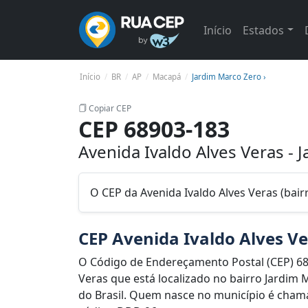
Início
Estados
Início
BR
AP
Macapá
Jardim Marco Zero ›
Copiar CEP
CEP 68903-183
Avenida Ivaldo Alves Veras -
O CEP da Avenida Ivaldo Alves Veras (bai
CEP Avenida Ivaldo Alves V
O Código de Endereçamento Postal (CEP) 68
Veras que está localizado no bairro Jardim 
do Brasil. Quem nasce no município é chama