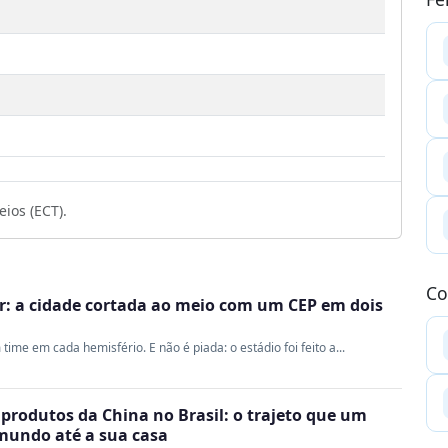
1
ios (ECT).
Co
r: a cidade cortada ao meio com um CEP em dois
me em cada hemisfério. E não é piada: o estádio foi feito a...
produtos da China no Brasil: o trajeto que um
 mundo até a sua casa