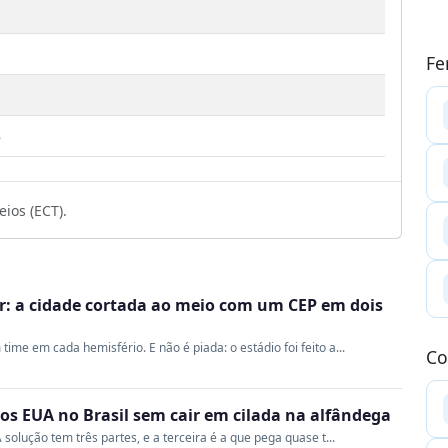
Fe
5
ios (ECT).
r: a cidade cortada ao meio com um CEP em dois
me em cada hemisfério. E não é piada: o estádio foi feito a...
Co
s EUA no Brasil sem cair em cilada na alfândega
 solução tem três partes, e a terceira é a que pega quase t...