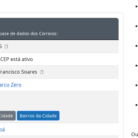
base de dados dos Correios:
5
 CEP está ativo
Francisco Soares
arco Zero
Cidade
Bairros da Cidade
pá
Ou