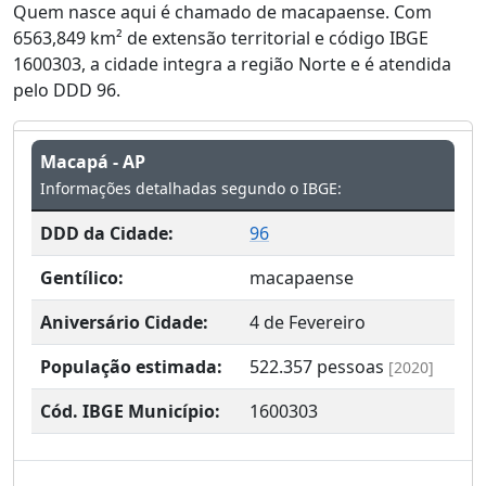
Quem nasce aqui é chamado de macapaense. Com
6563,849 km² de extensão territorial e código IBGE
1600303, a cidade integra a região Norte e é atendida
pelo DDD 96.
Macapá - AP
Informações detalhadas segundo o IBGE:
DDD da Cidade:
96
Gentílico:
macapaense
Aniversário Cidade:
4 de Fevereiro
População estimada:
522.357
pessoas
[2020]
Cód. IBGE Município:
1600303