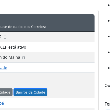
base de dados dos Correios:
2
 CEP está ativo
m do Malha
dade
Ou
Cidade
Bairros da Cidade
pá
Fe