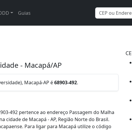
DDD
Guias
CE
idade - Macapá/AP
versidade), Macapá-AP é
68903-492
.
8903-492 pertence ao endereço Passagem do Malha
na cidade de Macapá - AP, Região Norte do Brasil.
paense. Para ligar para Macapá utilize o código