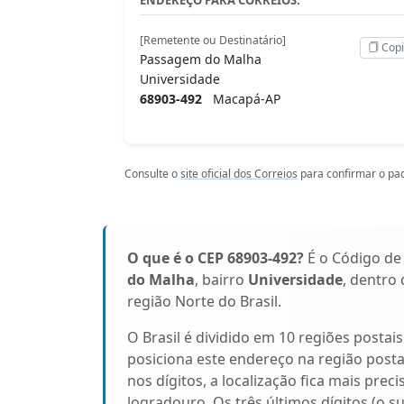
[Remetente ou Destinatário]
Copi
Passagem do Malha
Universidade
68903-492
Macapá-AP
Consulte o
site oficial dos Correios
para confirmar o pad
O que é o CEP 68903-492?
É o Código de
do Malha
, bairro
Universidade
, dentro
região Norte do Brasil.
O Brasil é dividido em 10 regiões postai
posiciona este endereço na região pos
nos dígitos, a localização fica mais prec
logradouro. Os três últimos dígitos (o s