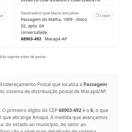
Destinatário: José Maria Gonçalves
ar
Copiar
Passagem do Malha, 1009 - bloco
02, apto. 04
Universidade
68903-492
Macapá-AP
rão vigente antes de postar.
 Endereçamento Postal que localiza a
Passagem
 do sistema de distribuição postal de Macapá/AP,
s. O primeiro dígito do CEP
68903-492
é o
6
, o que
tal que abrange Amapá. À medida que avançamos
isa: do estado ao município, do setor ao
ufixo) são o nível mais detalhado do sistema,