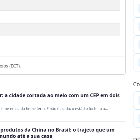
3
ios (ECT).
Co
r: a cidade cortada ao meio com um CEP em dois
me em cada hemisfério. E não é piada: o estádio foi feito a...
produtos da China no Brasil: o trajeto que um
 mundo até a sua casa
DD