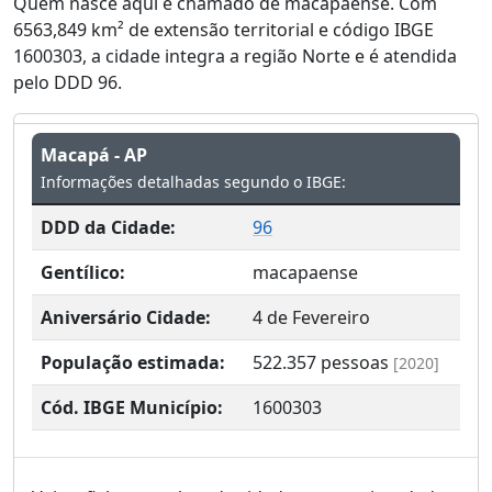
Quem nasce aqui é chamado de macapaense. Com
6563,849 km² de extensão territorial e código IBGE
1600303, a cidade integra a região Norte e é atendida
pelo DDD 96.
Macapá - AP
Informações detalhadas segundo o IBGE:
DDD da Cidade:
96
Gentílico:
macapaense
Aniversário Cidade:
4 de Fevereiro
População estimada:
522.357
pessoas
[2020]
Cód. IBGE Município:
1600303