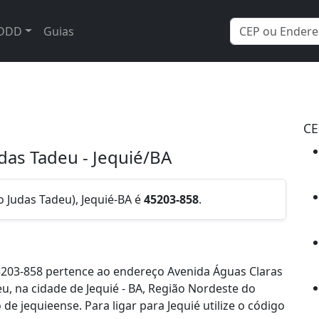
DDD
Guias
CE
das Tadeu - Jequié/BA
o Judas Tadeu), Jequié-BA é
45203-858
.
203-858 pertence ao endereço Avenida Águas Claras
eu, na cidade de Jequié - BA, Região Nordeste do
e jequieense. Para ligar para Jequié utilize o código