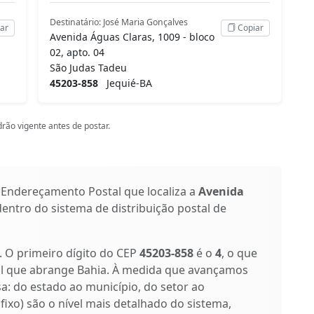
Destinatário: José Maria Gonçalves
ar
Copiar
Avenida Águas Claras, 1009 - bloco
02, apto. 04
São Judas Tadeu
45203-858
Jequié-BA
rão vigente antes de postar.
 Endereçamento Postal que localiza a
Avenida
 dentro do sistema de distribuição postal de
s. O primeiro dígito do CEP
45203-858
é o
4
, o que
al que abrange Bahia. À medida que avançamos
isa: do estado ao município, do setor ao
ufixo) são o nível mais detalhado do sistema,