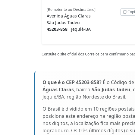
[Remetente ou Destinatário]
Copi
Avenida Águas Claras
São Judas Tadeu
45203-858
Jequié-BA
Consulte o
site oficial dos Correios
para confirmar o pad
O que é o CEP 45203-858?
É o Código de
Águas Claras
, bairro
São Judas Tadeu
,
Jequié/BA, região Nordeste do Brasil.
O Brasil é dividido em 10 regiões postai
posiciona este endereço na região post
nos dígitos, a localização fica mais prec
logradouro. Os três últimos dígitos (o s