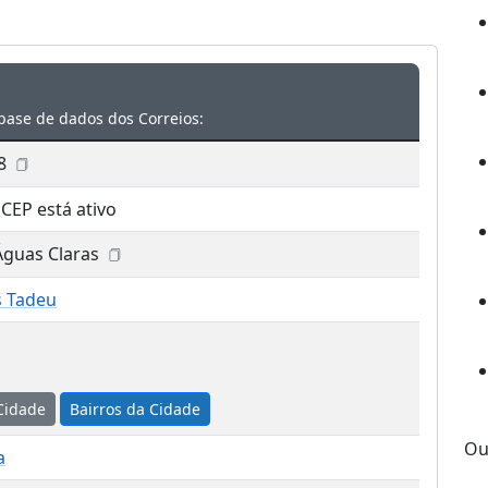
base de dados dos Correios:
8
 CEP está ativo
Águas Claras
s Tadeu
Cidade
Bairros da Cidade
Ou
a