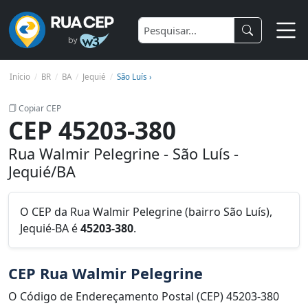
Início
BR
BA
Jequié
São Luís ›
Copiar CEP
CEP 45203-380
Rua Walmir Pelegrine - São Luís -
Jequié/BA
O CEP da Rua Walmir Pelegrine (bairro São Luís),
Jequié-BA é
45203-380
.
CEP Rua Walmir Pelegrine
O Código de Endereçamento Postal (CEP) 45203-380