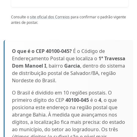
Consulte o
site oficial dos Correios
para confirmar o padrão vigente
antes de postar.
O que é o CEP 40100-045?
É o Código de
Endereçamento Postal que localiza o
1ª Travessa
Dom Manoel I
, bairro
Garcia
, dentro do sistema
de distribuição postal de Salvador/BA, região
Nordeste do Brasil.
O Brasil é dividido em 10 regiões postais. O
primeiro dígito do CEP
40100-045
é o
4
, o que
posiciona este endereço na região postal que
abrange Bahia. À medida que avançamos nos
dígitos, a localização fica mais precisa: do estado
ao município, do setor ao logradouro. Os três
últimos dígitos (o sufixo) são o nível mais