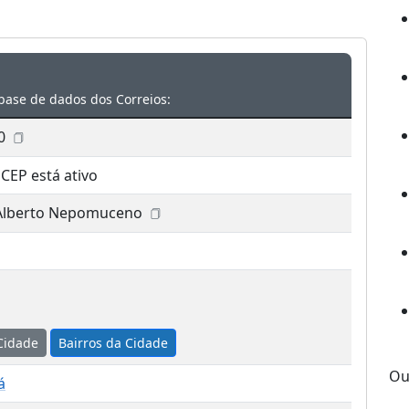
base de dados dos Correios:
0
 CEP está ativo
Alberto Nepomuceno
Cidade
Bairros da Cidade
Ou
á