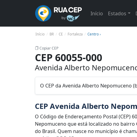
Início
Estados
Início
BR
CE
Fortaleza
Centro ›
Copiar CEP
CEP 60055-000
Avenida Alberto Nepomuceno 
O CEP da Avenida Alberto Nepomuceno (ba
CEP Avenida Alberto Nepo
O Código de Endereçamento Postal (CEP) 60
Nepomuceno que está localizado no bairro C
do Brasil. Quem nasce no município é chamad