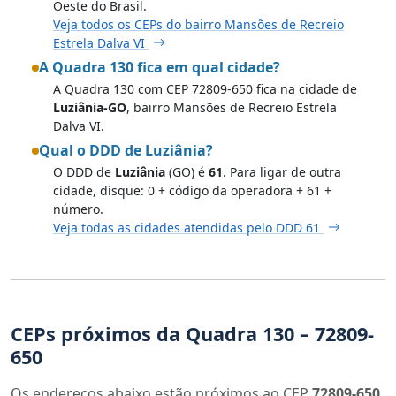
Oeste do Brasil.
Veja todos os CEPs do bairro Mansões de Recreio
Estrela Dalva VI
A Quadra 130 fica em qual cidade?
A Quadra 130 com CEP 72809-650 fica na cidade de
Luziânia-GO
, bairro Mansões de Recreio Estrela
Dalva VI.
Qual o DDD de Luziânia?
O DDD de
Luziânia
(GO) é
61
. Para ligar de outra
cidade, disque: 0 + código da operadora + 61 +
número.
Veja todas as cidades atendidas pelo DDD 61
CEPs próximos da Quadra 130 – 72809-
650
Os endereços abaixo estão próximos ao CEP
72809-650