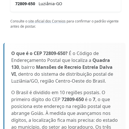
72809-650
Luziânia-GO
Consulte o
site oficial dos Correios
para confirmar o padrão vigente
antes de postar.
O que é o CEP 72809-650?
É o Código de
Endereçamento Postal que localiza a
Quadra
130
, bairro
Mansões de Recreio Estrela Dalva
VI
, dentro do sistema de distribuição postal de
Luziânia/GO, região Centro-Oeste do Brasil.
O Brasil é dividido em 10 regiões postais. O
primeiro dígito do CEP
72809-650
é o
7
, o que
posiciona este endereço na região postal que
abrange Goiás. À medida que avançamos nos
dígitos, a localização fica mais precisa: do estado
ao município, do setor ao logradouro. Os três