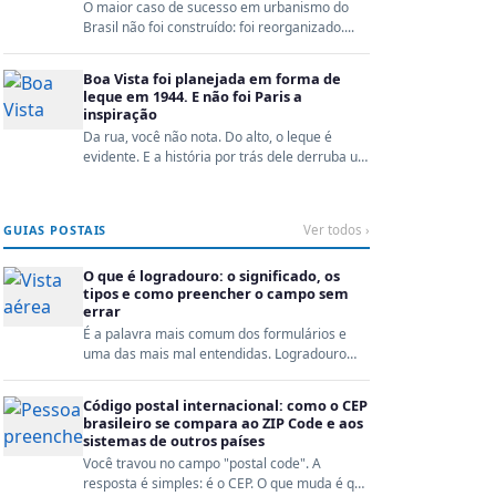
O maior caso de sucesso em urbanismo do
Brasil não foi construído: foi reorganizado....
Boa Vista foi planejada em forma de
leque em 1944. E não foi Paris a
inspiração
Da rua, você não nota. Do alto, o leque é
evidente. E a história por trás dele derruba um
mito que B...
GUIAS POSTAIS
Ver todos ›
O que é logradouro: o significado, os
tipos e como preencher o campo sem
errar
É a palavra mais comum dos formulários e
uma das mais mal entendidas. Logradouro
não é o seu endereç...
Código postal internacional: como o CEP
brasileiro se compara ao ZIP Code e aos
sistemas de outros países
Você travou no campo "postal code". A
resposta é simples: é o CEP. O que muda é que