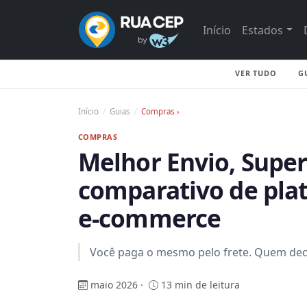
Início
Estados
VER TUDO
G
Início
Guias
Compras ›
COMPRAS
Melhor Envio, Super
comparativo de plat
e-commerce
Você paga o mesmo pelo frete. Quem deci
maio 2026 ·
13 min de leitura