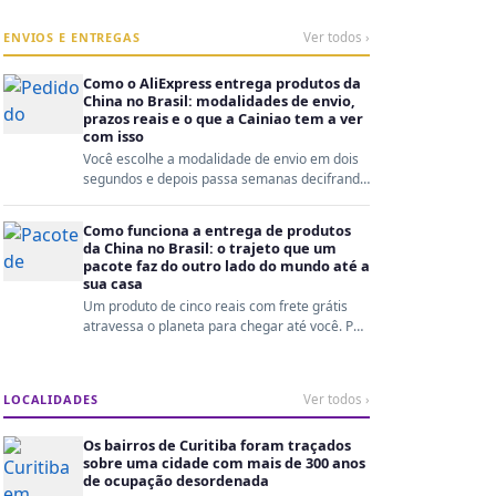
ENVIOS E ENTREGAS
Ver todos ›
Como o AliExpress entrega produtos da
China no Brasil: modalidades de envio,
prazos reais e o que a Cainiao tem a ver
com isso
Você escolhe a modalidade de envio em dois
segundos e depois passa semanas decifrando
o rastreio. En...
Como funciona a entrega de produtos
da China no Brasil: o trajeto que um
pacote faz do outro lado do mundo até a
sua casa
Um produto de cinco reais com frete grátis
atravessa o planeta para chegar até você. Por
trás disso ...
LOCALIDADES
Ver todos ›
Os bairros de Curitiba foram traçados
sobre uma cidade com mais de 300 anos
de ocupação desordenada