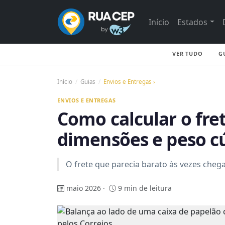
Início
Estados
VER TUDO
G
Início
Guias
Envios e Entregas ›
ENVIOS E ENTREGAS
Como calcular o fret
dimensões e peso c
O frete que parecia barato às vezes cheg
maio 2026 ·
9 min de leitura