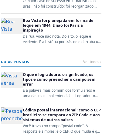
O maior caso de sucesso em urbanismo do
Brasil não foi construído: foi reorganizado....
Boa Vista foi planejada em forma de
leque em 1944. E não foi Paris a
inspiração
Da rua, você não nota. Do alto, o leque é
evidente. E a história por trás dele derruba um
mito que B...
GUIAS POSTAIS
Ver todos ›
O que é logradouro: o significado, os
tipos e como preencher o campo sem
errar
É a palavra mais comum dos formulários e
uma das mais mal entendidas. Logradouro
não é o seu endereç...
Código postal internacional: como o CEP
brasileiro se compara ao ZIP Code e aos
sistemas de outros países
Você travou no campo "postal code". A
resposta é simples: é o CEP. O que muda é que